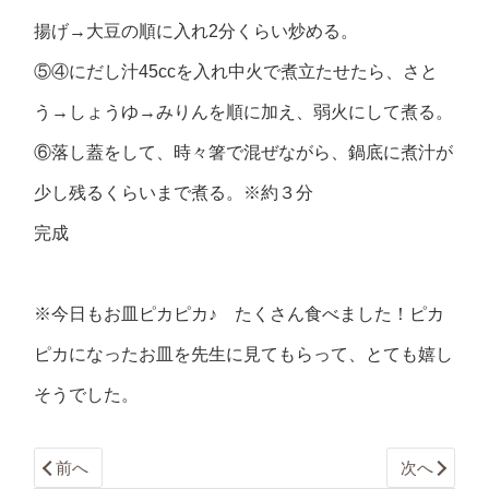
揚げ→大豆の順に入れ2分くらい炒める。
⑤④にだし汁45ccを入れ中火で煮立たせたら、さと
う→しょうゆ→みりんを順に加え、弱火にして煮る。
⑥落し蓋をして、時々箸で混ぜながら、鍋底に煮汁が
少し残るくらいまで煮る。※約３分
完成
※今日もお皿ピカピカ♪ たくさん食べました！ピカ
ピカになったお皿を先生に見てもらって、とても嬉し
そうでした。
前へ
次へ