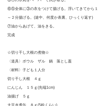
⑥⑤全体に③の衣をつけて揚げる。浮いてきてから１
～２分揚げる。(途中、何度か表裏、ひっくり返す)
⑦油からあげて、油をきる。
完成
☆切り干し大根の煮物☆
〈道具〉ボウル ザル 鍋 落とし蓋
〈材料〉子ども１人分
切り干し大根 ４ｇ
にんじん １５ｇ(先端1cm)
油揚げ ５ｇ
大豆水煮缶 ８ｇ(5粒くらい)