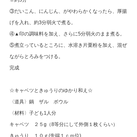
③だいこん、にんじん、がやわらかくなったら、厚揚
げを入れ、約3分弱火で煮る。
④▲印の調味料を加え、さらに5分弱火のまま煮る。
⑤煮立っているところに、水溶き片栗粉を加え、混ぜ
ながらとろみをつける。
完成
☆キャベツときゅうりのゆかり和え☆
〈道具〉鍋 ザル ボウル
〈材料〉子ども1人分
キャベツ ２５g（8等分にして外側１枚くらい）
きゅうり １０ｇ(先端１ｃｍ位)