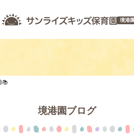
境港
📚
境港園ブログ