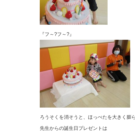
『フ～?フ～?』
ろうそくを消そうと、ほっぺたを大きく膨
先生からの誕生日プレゼントは