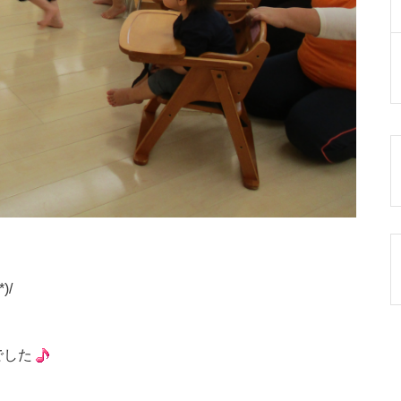
)/
でした