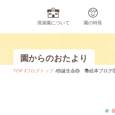
境港園について
園の特長
園からのおたより
TOP
ブログトップ
🎂誕生会🎂 📚絵本ブログ㉘