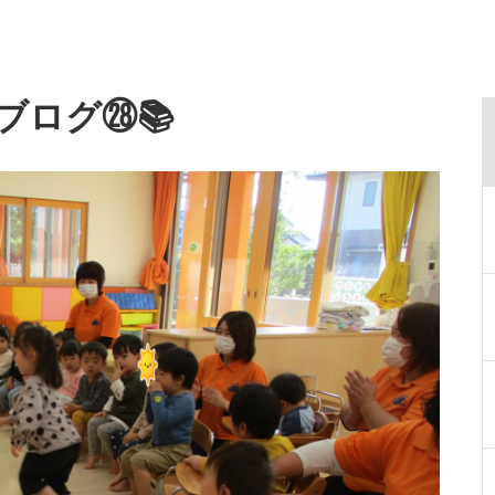
本ブログ㉘📚