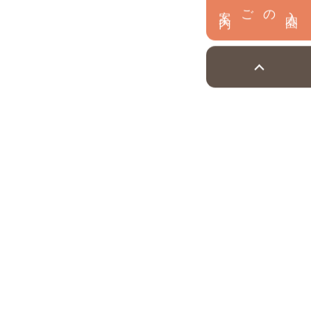
内
入
園
のご案