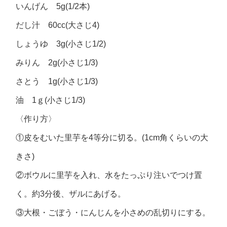
いんげん 5g(1/2本)
だし汁 60cc(大さじ4)
しょうゆ 3g(小さじ1/2)
みりん 2g(小さじ1/3)
さとう 1g(小さじ1/3)
油 1ｇ(小さじ1/3)
〈作り方〉
①皮をむいた里芋を4等分に切る。(1cm角くらいの大
きさ)
②ボウルに里芋を入れ、水をたっぷり注いでつけ置
く。約3分後、ザルにあげる。
③大根・ごぼう・にんじんを小さめの乱切りにする。