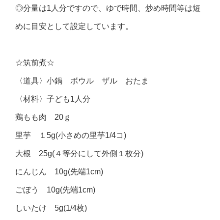
◎分量は1人分ですので、ゆで時間、炒め時間等は短
めに目安として設定しています。
☆筑前煮☆
〈道具〉小鍋 ボウル ザル おたま
〈材料〉子ども1人分
鶏もも肉 20ｇ
里芋 １5g(小さめの里芋1/4コ)
大根 25g(４等分にして外側１枚分)
にんじん 10g(先端1cm)
ごぼう 10g(先端1cm)
しいたけ 5g(1/4枚)