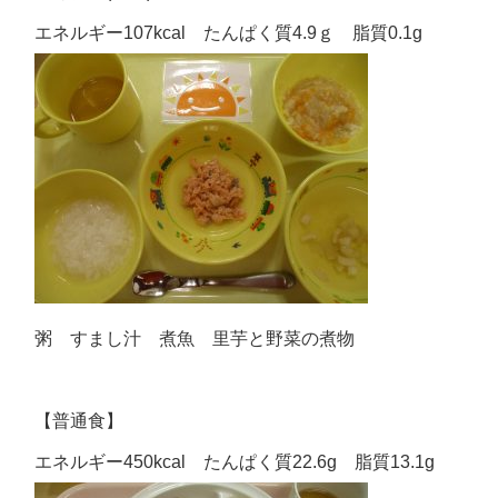
エネルギー107kcal たんぱく質4.9ｇ 脂質0.1g
粥 すまし汁 煮魚 里芋と野菜の煮物
【普通食】
エネルギー450kcal たんぱく質22.6g 脂質13.1g