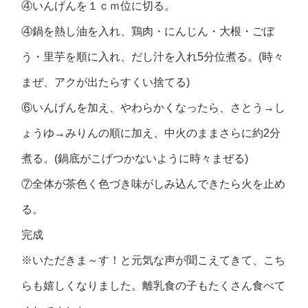
④いんげんを１ｃｍ位に切る。
④鍋を熱し油を入れ、鶏肉・にんじん・大根・ごぼ
う・里芋を順に入れ、だし汁を入れ5分位煮る。(時々
まぜ、アクが出たらすくい捨てる)
⑥いんげんを加え、やわらかくなったら、さとう→し
ょうゆ→みりんの順に加え、中火のままさらに約2分
煮る。(鍋底がこげつかないように時々まぜる)
⑦全体が茶色く色づき味がしみ込んできたら火を止め
る。
完成
※いただきま～す！と元気な声が聞こえてきて、こち
らも嬉しくなりました。離乳食の子もたくさん食べて