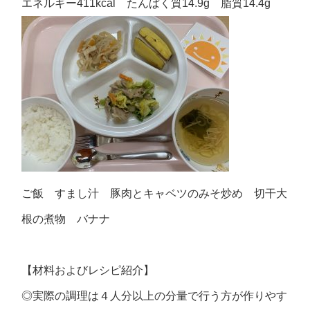
エネルギー411kcal たんぱく質14.9g 脂質14.4g
ご飯 すまし汁 豚肉とキャベツのみそ炒め 切干大
根の煮物 バナナ
【材料およびレシピ紹介】
◎実際の調理は４人分以上の分量で行う方が作りやす