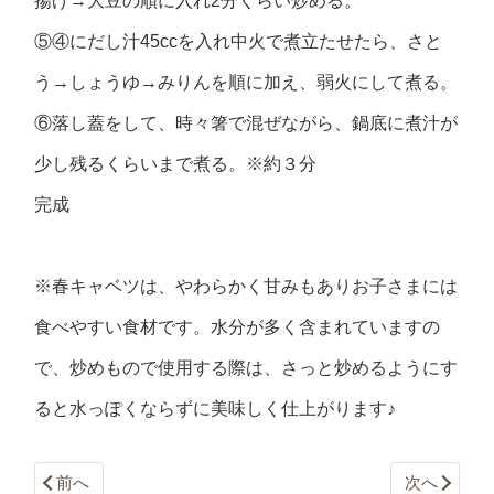
揚げ→大豆の順に入れ2分くらい炒める。
⑤④にだし汁45ccを入れ中火で煮立たせたら、さと
う→しょうゆ→みりんを順に加え、弱火にして煮る。
⑥落し蓋をして、時々箸で混ぜながら、鍋底に煮汁が
少し残るくらいまで煮る。※約３分
完成
※春キャベツは、やわらかく甘みもありお子さまには
食べやすい食材です。水分が多く含まれていますの
で、炒めもので使用する際は、さっと炒めるようにす
ると水っぽくならずに美味しく仕上がります♪
前へ
次へ