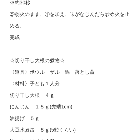
※約30秒
⑤弱火のまま、①を加え、味がなじんだら炒め火を止
める。
完成
☆切り干し大根の煮物☆
〈道具〉ボウル ザル 鍋 落とし蓋
〈材料〉子ども１人分
切り干し大根 ４ｇ
にんじん １５ｇ(先端1cm)
油揚げ ５ｇ
大豆水煮缶 ８ｇ(5粒くらい)