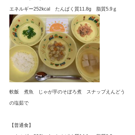
エネルギー252kcal たんぱく質11.8g 脂質5.9ｇ
軟飯 煮魚 じゃが芋のそぼろ煮 スナップえんどう
の塩茹で
【普通食】