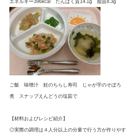
エネルギー396kcal たんぱく質14.1g 脂質8.3g
ご飯 味噌汁 鮭のちらし寿司 じゃが芋のそぼろ
煮 スナップえんどうの塩茹で
【材料およびレシピ紹介】
◎実際の調理は４人分以上の分量で行う方が作りやす