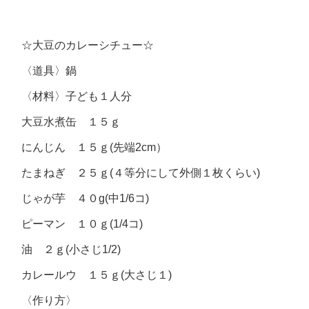
☆大豆のカレーシチュー☆
〈道具〉
鍋
〈材料〉
子ども１人分
大豆水煮缶 １５ｇ
にんじん １５ｇ(先端2cm）
たまねぎ ２５ｇ(４等分にして外側１枚くらい)
じゃが芋 ４０g(中1/6コ)
ピーマン １０ｇ(1/4コ)
油 ２ｇ(小さじ1/2)
カレールウ １５ｇ(大さじ１)
〈作り方〉