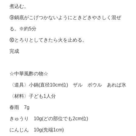
煮込む。
⑨鍋底がこげつかないようにときどきやさしく混ぜ
る。※約5分
⑩とろりとしてきたら火を止める。
完成
☆中華風酢の物☆
〈道具〉小鍋(直径10cm位) ザル ボウル あれば氷
〈材料〉子ども1人分
春雨 7g
きゅうり 10g(どの部位でも2cm位)
にんじん 10g(先端1cm)