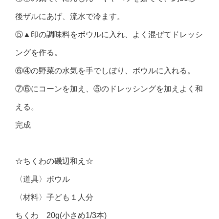
後ザルにあげ、流水で冷ます。
⑤▲印の調味料をボウルに入れ、よく混ぜてドレッシ
ングを作る。
⑥④の野菜の水気を手でしぼり、ボウルに入れる。
⑦⑥にコーンを加え、⑤のドレッシングを加えよく和
える。
完成
☆ちくわの磯辺和え☆
〈道具〉ボウル
〈材料〉
子ども１人分
ちくわ 20g(小さめ1/3本)