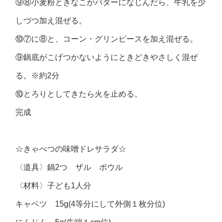
⑨⑧小麦粉ときなこがバターになじんだら、牛乳を少
しづつ加え混ぜる。
⑩⑦に⑧と、コーン・グリンピースを加え混ぜる。
⑨鍋底がこげつかないようにときどきやさしく混ぜ
る。※約2分
⑩とろりとしてきたら火を止める。
完成
☆きゃべつの味噌ドレサラダ☆
〈道具〉鍋2つ ザル ボウル
〈材料〉子ども1人分
キャベツ 15g(4等分にして外側１枚分位)