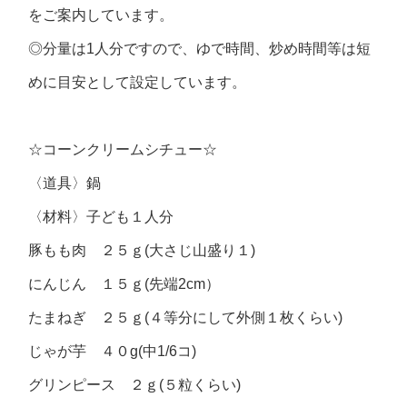
をご案内しています。
◎分量は1人分ですので、ゆで時間、炒め時間等は短
めに目安として設定しています。
☆コーンクリームシチュー☆
〈道具〉
鍋
〈材料〉
子ども１人分
豚もも肉 ２５ｇ(大さじ山盛り１)
にんじん １５ｇ(先端2cm）
たまねぎ ２５ｇ(４等分にして外側１枚くらい)
じゃが芋 ４０g(中1/6コ)
グリンピース ２ｇ(５粒くらい)