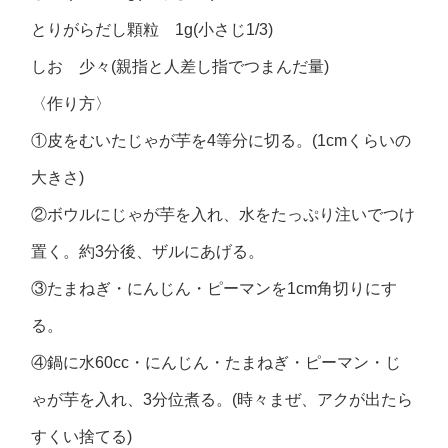
とりがらだし顆粒 1g(小さじ1/3)
しお 少々(親指と人差し指でつまんだ量)
〈作り方〉
①皮をむいたじゃが芋を4等分に切る。(1cmくらいの
大きさ)
②ボウルにじゃが芋を入れ、水をたっぷり注いでつけ
置く。約3分後、ザルにあげる。
③たまねぎ・にんじん・ピーマンを1cm角切りにす
る。
④鍋に水60cc・にんじん・たまねぎ・ピーマン・じ
ゃが芋を入れ、3分位煮る。(時々まぜ、アクが出たら
すくい捨てる)