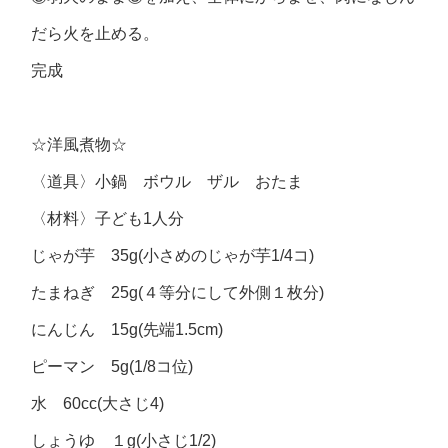
だら火を止める。
完成
☆洋風煮物☆
〈道具〉小鍋 ボウル ザル おたま
〈材料〉子ども1人分
じゃが芋 35g(小さめのじゃが芋1/4コ)
たまねぎ 25g(４等分にして外側１枚分)
にんじん 15g(先端1.5cm)
ピーマン 5g(1/8コ位)
水 60cc(大さじ4)
しょうゆ １g(小さじ1/2)