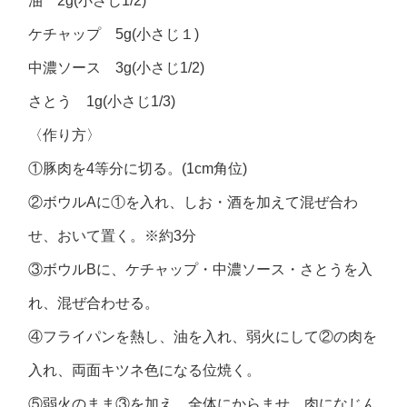
油 2g(小さじ1/2)
ケチャップ 5g(小さじ１)
中濃ソース 3g(小さじ1/2)
さとう 1g(小さじ1/3)
〈作り方〉
①豚肉を4等分に切る。(1cm角位)
②ボウルAに①を入れ、しお・酒を加えて混ぜ合わ
せ、おいて置く。※約3分
③ボウルBに、ケチャップ・中濃ソース・さとうを入
れ、混ぜ合わせる。
④フライパンを熱し、油を入れ、弱火にして②の肉を
入れ、両面キツネ色になる位焼く。
⑤弱火のまま③を加え、全体にからませ、肉になじん