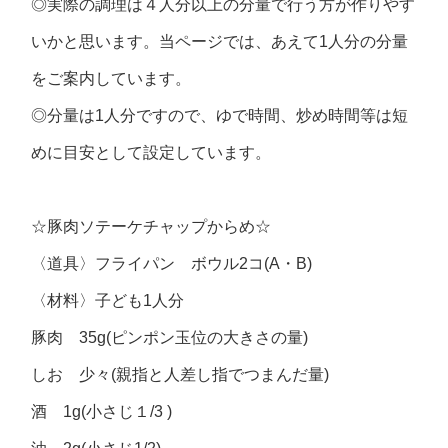
◎実際の調理は４人分以上の分量で行う方が作りやす
いかと思います。当ページでは、あえて1人分の分量
をご案内しています。
◎分量は1人分ですので、ゆで時間、炒め時間等は短
めに目安として設定しています。
☆豚肉ソテーケチャップからめ☆
〈道具〉フライパン ボウル2コ(A・B)
〈材料〉子ども1人分
豚肉 35g(ピンポン玉位の大きさの量)
しお 少々(親指と人差し指でつまんだ量)
酒 1g(小さじ１/3 )