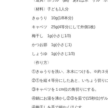
〈道具〉ボウル (鍋) あれば氷 ザル ボ
〈材料〉子ども1人分
きゅうり 10g(1/8本分)
キャベツ 25g(4等分にして外側1枚)
梅干し 1g(小さじ1/3)
かつお節 1g(小さじ1)
しょうゆ 1g(小さじ1/3)
〈作り方〉
①きゅうりを洗い、氷水につける。※約３
②①を縦４等分にしたあと、いちょう切り
③キャベツを１cm位の角切りにする。
④鍋にお湯を沸かし②③を茹で(15秒位)ザ
④梅干しを手で細かくほぐす。