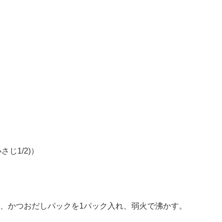
さじ1/2)）
に入れ、かつおだしパックを1パック入れ、弱火で沸かす。