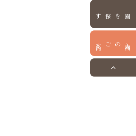
園を探す
内
入
園
のご案