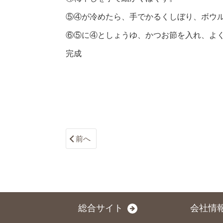
⑤④が冷めたら、手でかるくしぼり、ボウ
⑥⑤に④としょうゆ、かつお節を入れ、よ
完成
前へ
総合サイト
会社情