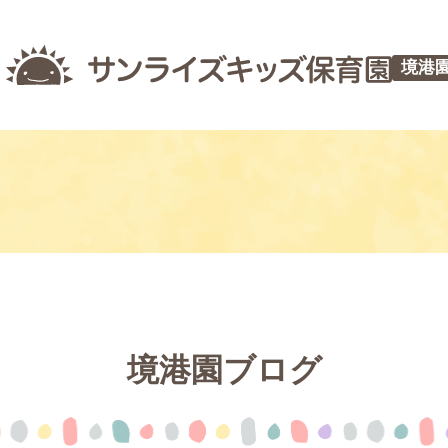
境港
境港園ブログ