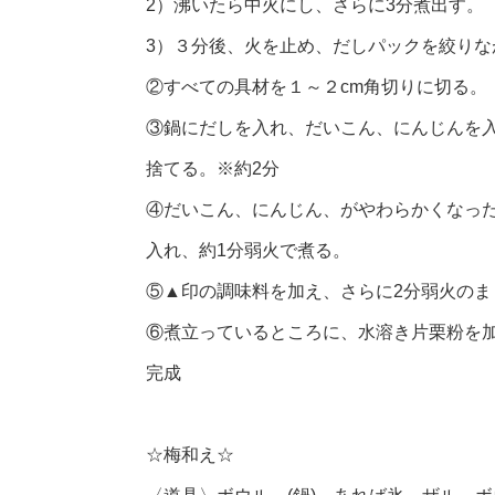
2）沸いたら中火にし、さらに3分煮出す。
3）３分後、火を止め、だしパックを絞りな
②すべての具材を１～２cm角切りに切る。
③鍋にだしを入れ、だいこん、にんじんを
捨てる。※約2分
④だいこん、にんじん、がやわらかくなっ
入れ、約1分弱火で煮る。
⑤▲印の調味料を加え、さらに2分弱火のま
⑥煮立っているところに、水溶き片栗粉を
完成
☆梅和え☆