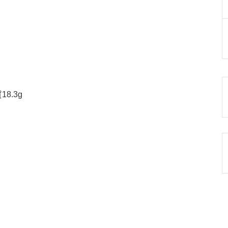
り
8.3g