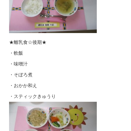
★離乳食☆後期★
・軟飯
・味噌汁
・そぼろ煮
・おかか和え
・スティックきゅうり