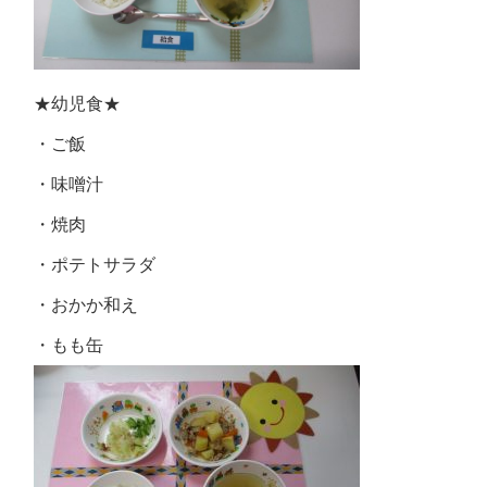
★幼児食★
・ご飯
・味噌汁
・焼肉
・ポテトサラダ
・おかか和え
・もも缶