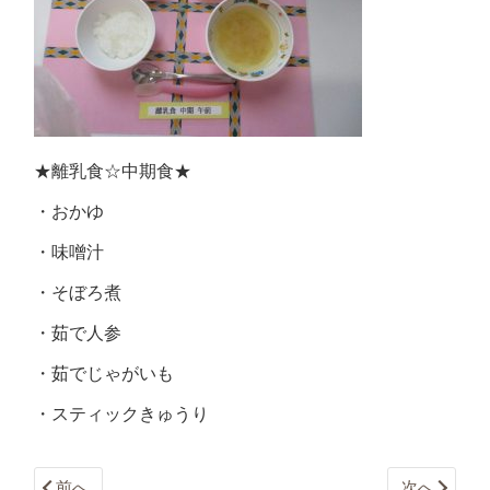
★離乳食☆中期食★
・おかゆ
・味噌汁
・そぼろ煮
・茹で人参
・茹でじゃがいも
・スティックきゅうり
前へ
次へ