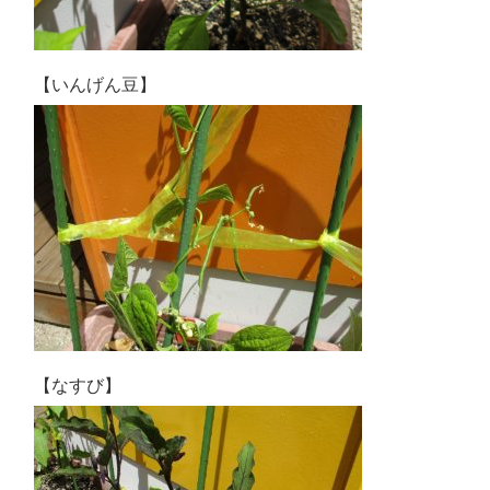
【いんげん豆】
【なすび】