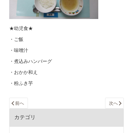
★幼児食★
・ご飯
・味噌汁
・煮込みハンバーグ
・おかか和え
・粉ふき芋
前へ
次へ
カテゴリ