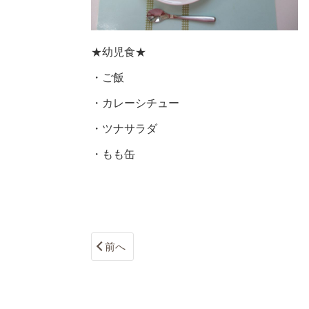
★幼児食★
・ご飯
・カレーシチュー
・ツナサラダ
・もも缶
前へ