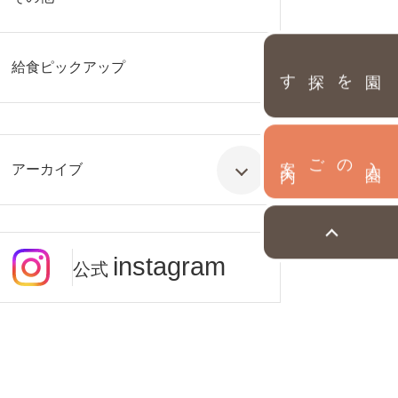
給食ピックアップ
園を探す
内
入
園
のご案
アーカイブ
instagram
公式