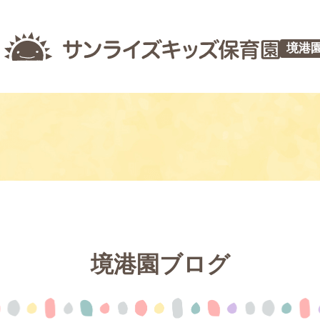
境港
境港園ブログ