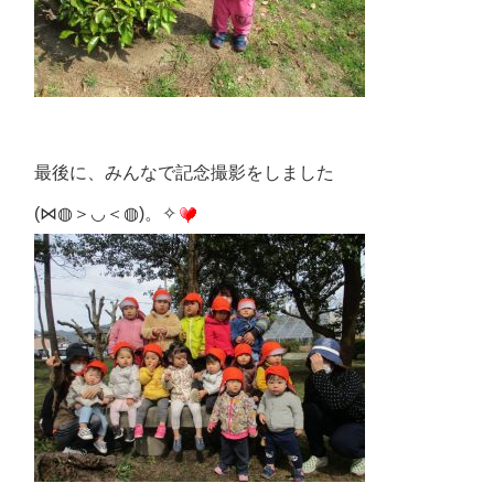
最後に、みんなで記念撮影をしました
(⋈◍＞◡＜◍)。✧