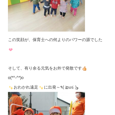
この笑顔が、保育士への何よりのパワーの源でした
そして、有り余る元気をお外で発散です
o(*^-^*)o
おわかれ遠足
に出発～٩( ≧ω≦ )و