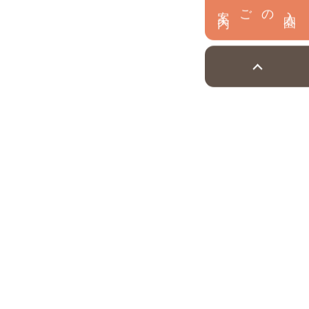
内
入
園
のご案