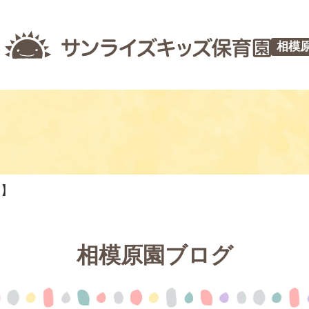
相模
つ】
相模原園ブログ