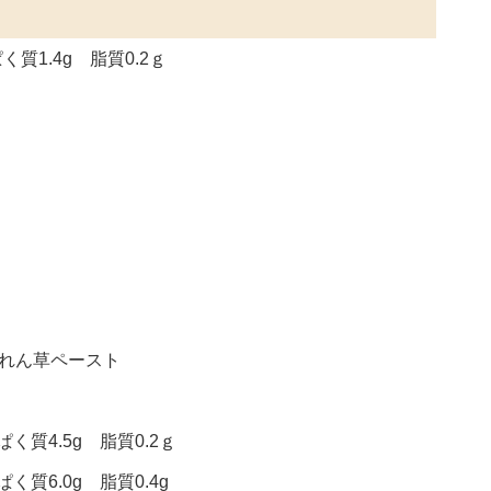
質1.4g 脂質0.2ｇ
うれん草ペースト
く質4.5g 脂質0.2ｇ
く質6.0g 脂質0.4g