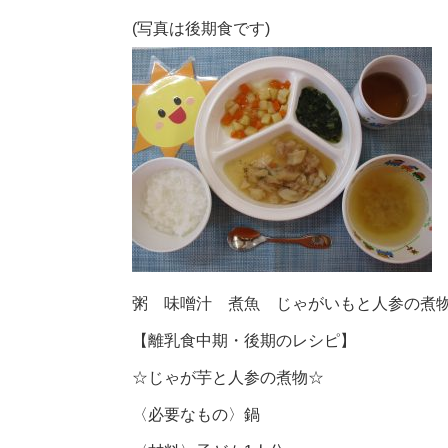
(写真は後期食です)
粥 味噌汁 煮魚 じゃがいもと人参の煮
【離乳食中期・後期のレシピ】
☆じゃが芋と人参の煮物☆
〈必要なもの〉鍋