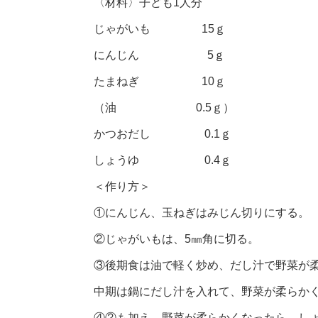
〈材料〉子ども1人分
じゃがいも 15ｇ
にんじん 5ｇ
たまねぎ 10ｇ
（油 0.5ｇ）
かつおだし 0.1ｇ
しょうゆ 0.4ｇ
＜作り方＞
①にんじん、玉ねぎはみじん切りにする。
②じゃがいもは、5㎜角に切る。
③後期食は油で軽く炒め、だし汁で野菜が
中期は鍋にだし汁を入れて、野菜が柔らか
④②も加え、野菜が柔らかくなったら、し