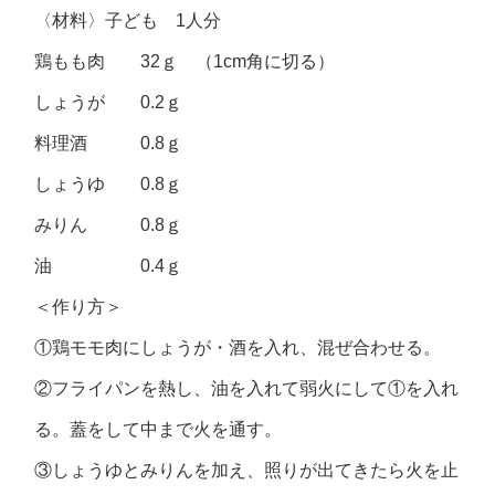
〈材料〉子ども 1人分
鶏もも肉 32ｇ （1cm角に切る）
しょうが 0.2ｇ
料理酒 0.8ｇ
しょうゆ 0.8ｇ
みりん 0.8ｇ
油 0.4ｇ
＜作り方＞
①鶏モモ肉にしょうが・酒を入れ、混ぜ合わせる。
②フライパンを熱し、油を入れて弱火にして①を入れ
る。蓋をして中まで火を通す。
③しょうゆとみりんを加え、照りが出てきたら火を止