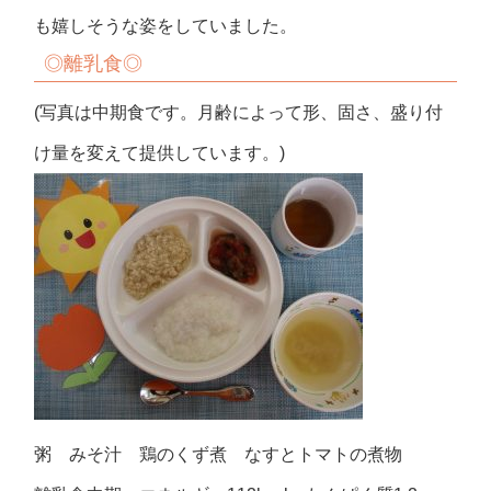
も嬉しそうな姿をしていました。
◎離乳食◎
(写真は中期食です。月齢によって形、固さ、盛り付
け量を変えて提供しています。)
粥 みそ汁 鶏のくず煮 なすとトマトの煮物