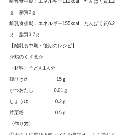
離乳食中期：エネルギー112kcal たんぱく質1.2
ｇ 脂質2ｇ
離乳食後期：エネルギー155kcal たんぱく質6.2
ｇ 脂質3.7ｇ
【離乳食中期・後期のレシピ】
☆鶏のくず煮☆
〈材料〉子ども1人分
鶏ひき肉 15ｇ
かつおだし 0.01ｇ
しょうゆ 0.2ｇ
片栗粉 0.5ｇ
〈作り方〉
①ボウルに鶏ひき肉・水を少量加え、もんでおく。