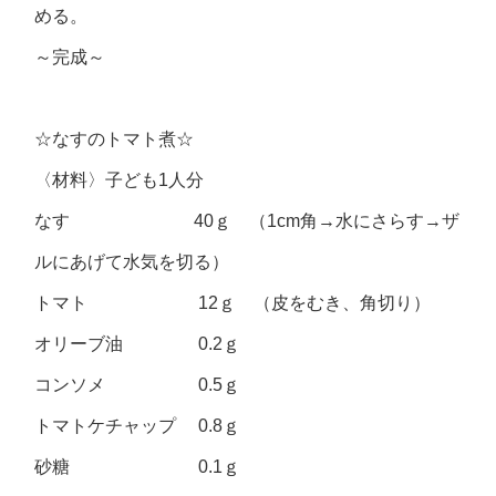
める。
～完成～
☆なすのトマト煮☆
〈材料〉子ども1人分
なす 40ｇ （1cm角→水にさらす→ザ
ルにあげて水気を切る）
トマト 12ｇ （皮をむき、角切り）
オリーブ油 0.2ｇ
コンソメ 0.5ｇ
トマトケチャップ 0.8ｇ
砂糖 0.1ｇ