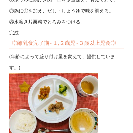
②鍋に①を加え、だし・しょうゆで味を調える。
③水溶き片栗粉でとろみをつける。
完成
◎
離乳食完了期⋆１,２歳児⋆３歳以上児食◎
(年齢によって盛り付け量を変えて、提供していま
す。)