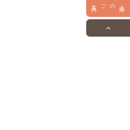
内
入
園
のご案