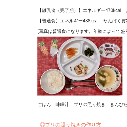
【離乳食（完了期）】エネルギー470kcal た
【普通食】エネルギー488kcal たんぱく質21
(写真は普通食になります。年齢によって盛
ごはん 味噌汁 ブリの照り焼き きんぴ
◎
ブリの照り焼きの作り方