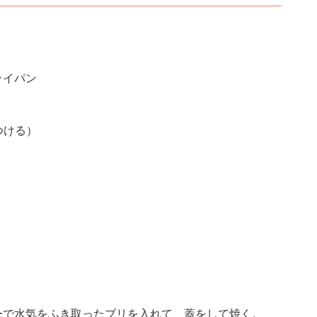
ライパン
つける）
ーで水気をふき取ったブリを入れて、蓋をして焼く。