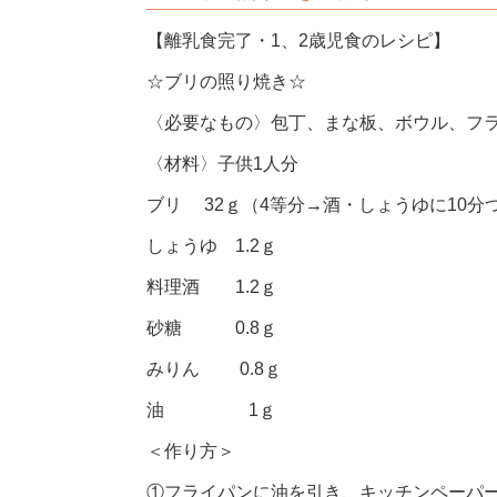
【離乳食完了・1、2歳児食のレシピ】
☆ブリの照り焼き☆
〈必要なもの〉包丁、まな板、ボウル、フ
〈材料〉子供1人分
ブリ 32ｇ（4等分→酒・しょうゆに10分
しょうゆ 1.2ｇ
料理酒 1.2ｇ
砂糖 0.8ｇ
みりん 0.8ｇ
油 1ｇ
＜作り方＞
①フライパンに油を引き、キッチンペーパ