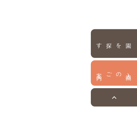
園を探す
内
入
園
のご案