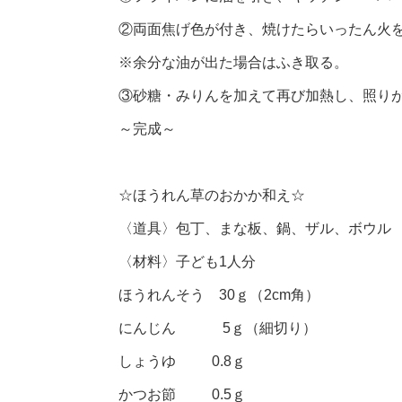
②両面焦げ色が付き、焼けたらいったん火
※余分な油が出た場合はふき取る。
③砂糖・みりんを加えて再び加熱し、照り
～完成～
☆ほうれん草のおかか和え☆
〈道具〉包丁、まな板、鍋、ザル、ボウル
〈材料〉子ども1人分
ほうれんそう 30ｇ（2cm角）
にんじん 5ｇ（細切り）
しょうゆ 0.8ｇ
かつお節 0.5ｇ