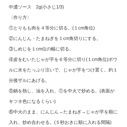
中濃ソース 2g(小さじ1/3)
〈作り方〉
①とりもも肉を４等分に切る。(１cm角位)
②にんじん・たまねぎを１cm角切りにする。
③しめじを１cm位の幅に切る。
④皮をむいたじゃが芋を６等分に切り(１cm角位)ボウ
ルに水をたっぷり注いで、じゃが芋をつけ置く。約１
分後ザルにあげる。
⑤鍋を熱し、油を入れ、①を中火で炒める。(表面が
キツネ色になるくらい)
⑥中火のまま、にんじん→たまねぎ→じゃが芋を順に
入れ、炒め合わせる。(５秒おきに順に入れる間隔)