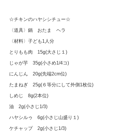
☆チキンのハヤシシチュー☆
〈道具〉鍋 おたま ヘラ
〈材料〉子ども1人分
とりもも肉 15g(大さじ１)
じゃが芋 35g(小さめ1/4コ)
にんじん 20g(先端2cm位)
たまねぎ 25g(６等分にして外側1枚位)
しめじ 8g(2本位)
油 2g(小さじ1/3)
ハヤシルゥ 6g(小さじ山盛り１)
ケチャップ 2g(小さじ1/3)