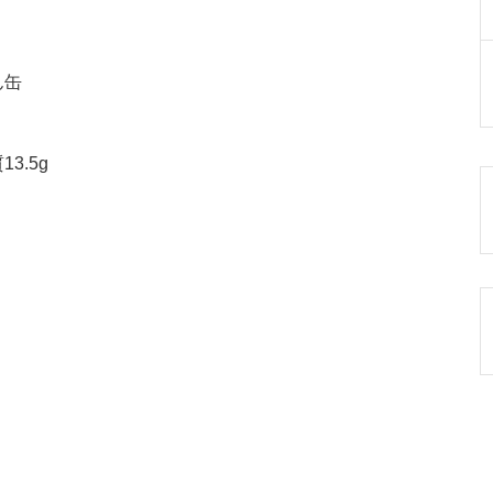
ん缶
3.5g