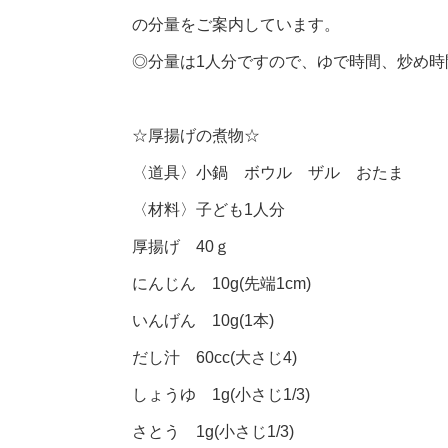
の分量をご案内しています。
◎分量は1人分ですので、ゆで時間、炒め
☆厚揚げの煮物☆
〈道具〉小鍋 ボウル ザル おたま
〈材料〉子ども1人分
厚揚げ 40ｇ
にんじん 10g(先端1cm)
いんげん 10g(1本)
だし汁 60cc(大さじ4)
しょうゆ 1g(小さじ1/3)
さとう 1g(小さじ1/3)