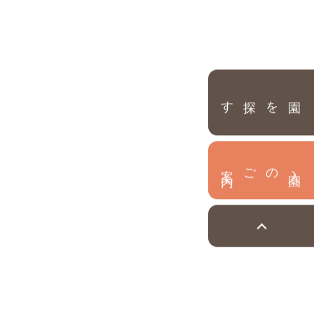
園を探す
内
入
園
のご案