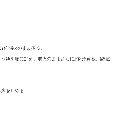
分位弱火のまま煮る。
うゆを順に加え、弱火のままさらに約2分煮る。(鍋底
ら火を止める。