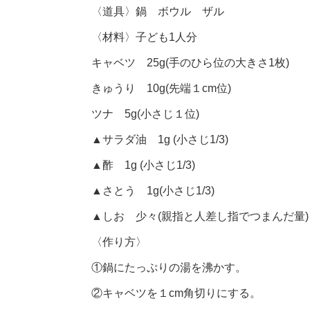
〈道具〉鍋 ボウル ザル
〈材料〉子ども1人分
キャベツ 25g(手のひら位の大きさ1枚)
きゅうり 10g(先端１cm位)
ツナ 5g(小さじ１位)
▲サラダ油 1g (小さじ1/3)
▲酢 1g (小さじ1/3)
▲さとう 1g(小さじ1/3)
▲しお 少々(親指と人差し指でつまんだ量)
〈作り方〉
①鍋にたっぷりの湯を沸かす。
②キャベツを１cm角切りにする。