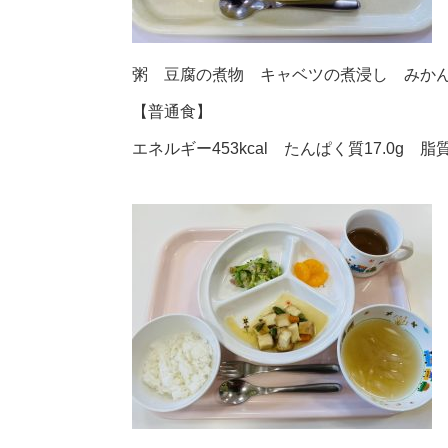
粥 豆腐の煮物 キャベツの煮浸し みか
【普通食】
エネルギー453kcal たんぱく質17.0g 脂質1