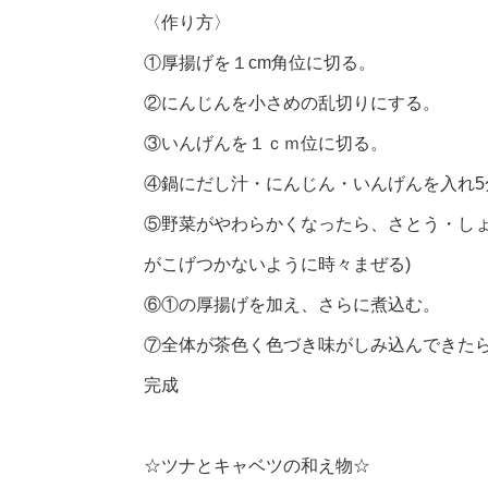
〈作り方〉
①厚揚げを１cm角位に切る。
②にんじんを小さめの乱切りにする。
③いんげんを１ｃｍ位に切る。
④鍋にだし汁・にんじん・いんげんを入れ5
⑤野菜がやわらかくなったら、さとう・しょ
がこげつかないように時々まぜる)
⑥①の厚揚げを加え、さらに煮込む。
⑦全体が茶色く色づき味がしみ込んできた
完成
☆ツナとキャベツの和え物☆