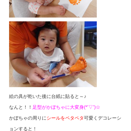
絵の具が乾いた後に台紙に貼ると～♪
なんと！！
足型がかぼちゃに大変身(*’▽’)☆
かぼちゃの周りに
シールをペタペタ
可愛くデコレーシ
ョンすると！