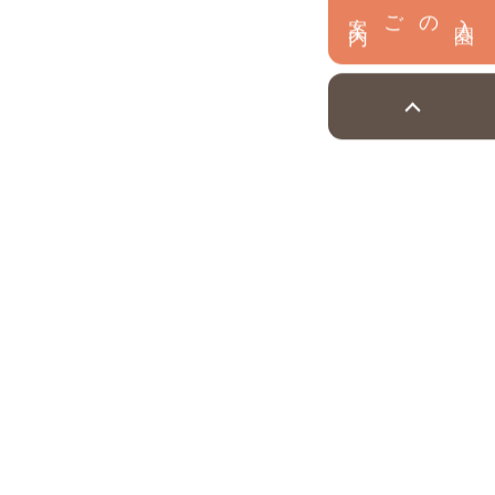
内
入
園
のご案