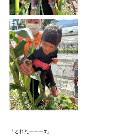
「とれたーーー❣️」