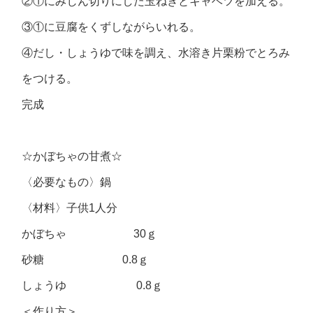
②①にみじん切りにした玉ねぎとキャベツを加える。
③①に豆腐をくずしながらいれる。
④だし・しょうゆで味を調え、水溶き片栗粉でとろみ
をつける。
完成
☆かぼちゃの甘煮☆
〈必要なもの〉鍋
〈材料〉子供1人分
かぼちゃ 30ｇ
砂糖 0.8ｇ
しょうゆ 0.8ｇ
＜作り方＞