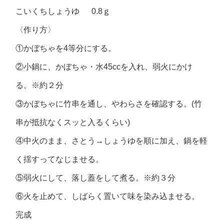
こいくちしょうゆ 0.8ｇ
〈作り方〉
①かぼちゃを4等分にする。
②小鍋に、かぼちゃ・水45ccを入れ、弱火にかけ
る。※約２分
③かぼちゃに竹串を通し、やわらさを確認する。(竹
串が抵抗なくスッと入るくらい)
④中火のまま、さとう→しょうゆを順に加え、鍋を軽
く揺すってなじませる。
⑤弱火にして、落し蓋をして煮る。※約３分
⑥火を止めて、しばらく置いて味を染み込ませる。
完成