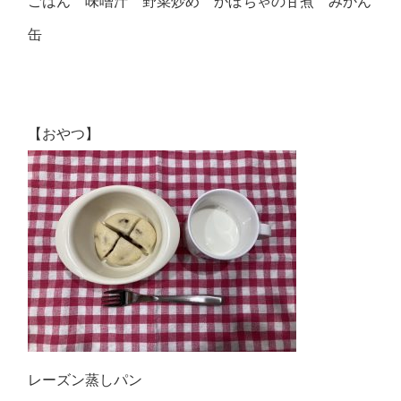
ごはん 味噌汁 野菜炒め かぼちゃの甘煮 みかん
缶
【おやつ】
レーズン蒸しパン