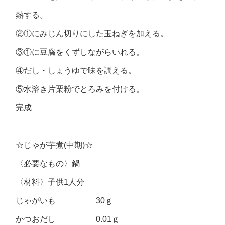
熱する。
②①にみじん切りにした玉ねぎを加える。
③①に豆腐をくずしながらいれる。
④だし・しょうゆで味を調える。
⑤水溶き片栗粉でとろみを付ける。
完成
☆じゃが芋煮(中期)☆
〈必要なもの〉鍋
〈材料〉子供1人分
じゃがいも 30ｇ
かつおだし 0.01ｇ