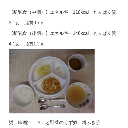
【離乳食（中期）】エネルギー118kcal たんぱく質
3.1ｇ 脂質0.7ｇ
【離乳食（後期）】エネルギー146kcal たんぱく質
4.1ｇ 脂質1.2ｇ
粥 味噌汁 ツナと野菜のくず煮 粉ふき芋