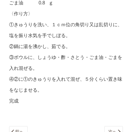
ごま油 0.8 ｇ
〈作り方〉
①きゅうりを洗い、１ｃｍ位の角切り又は乱切りに、
塩を振り水気を手でしぼる。
②鍋に湯を沸かし、茹でる。
③ボウルに、しょうゆ・酢・さとう・ごま油・ごまを
入れ混ぜる。
④②に①のきゅうりを入れて混ぜ、５分くらい置き味
をなじませる。
完成
前へ
次へ