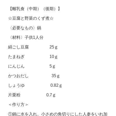
【離乳食（中期）（後期）】
☆豆腐と野菜のくず煮☆
〈必要なもの〉鍋
〈材料〉子供1人分
絹ごし豆腐 25ｇ
たまねぎ 10ｇ
にんじん 5ｇ
かつおだし 35ｇ
しょうゆ 0.82ｇ
片栗粉 0.7ｇ
＜作り方＞
①鍋に水を入れ、小さめの角切りにした人参をいれ加