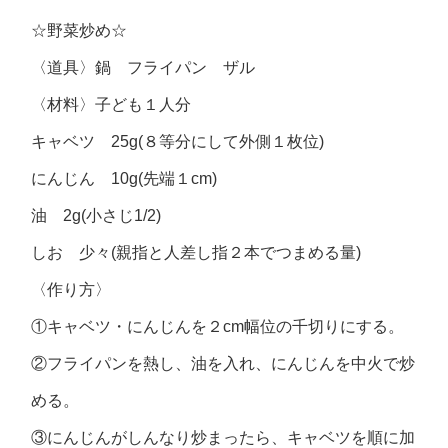
☆野菜炒め☆
〈道具〉鍋 フライパン ザル
〈材料〉子ども１人分
キャベツ 25g(８等分にして外側１枚位)
にんじん 10g(先端１cm)
油 2g(小さじ1/2)
しお 少々(親指と人差し指２本でつまめる量)
〈作り方〉
①キャベツ・にんじんを２cm幅位の千切りにする。
②フライパンを熱し、油を入れ、にんじんを中火で炒
める。
③にんじんがしんなり炒まったら、キャベツを順に加