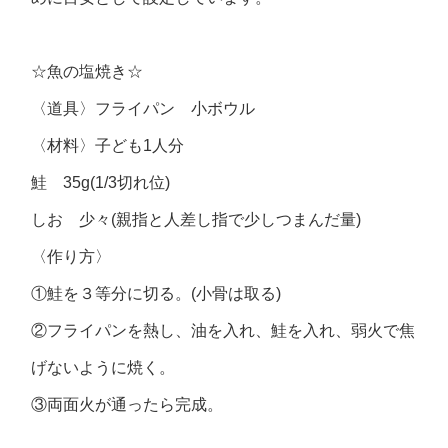
☆魚の塩焼き☆
〈道具〉フライパン 小ボウル
〈材料〉子ども1人分
鮭 35g(1/3切れ位)
しお 少々(親指と人差し指で少しつまんだ量)
〈作り方〉
①鮭を３等分に切る。(小骨は取る)
②フライパンを熱し、油を入れ、鮭を入れ、弱火で焦
げないように焼く。
③両面火が通ったら完成。