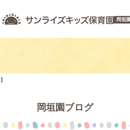
岡垣
つ】
岡垣園ブログ