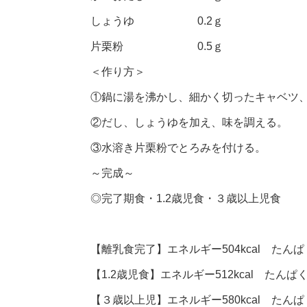
しょうゆ 0.2ｇ
片栗粉 0.5ｇ
＜作り方＞
①鍋に湯を沸かし、細かく切ったキャベツ
②だし、しょうゆを加え、味を調える。
③水溶き片栗粉でとろみを付ける。
～完成～
◎
完了期食・
1.2
歳児食・３歳以上児食
【離乳食完了】エネルギー504kcal たんぱく
【1.2歳児食】エネルギー512kcal たんぱく
【３歳以上児】エネルギー580kcal たんぱく