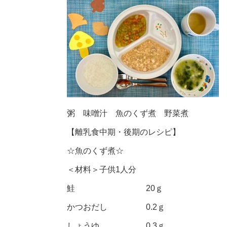
粥 味噌汁 魚のくず煮 野菜煮
【離乳食中期・後期のレシピ】
☆魚のくず煮☆
＜材料＞子供1人分
鮭 20ｇ
かつおだし 0.2ｇ
しょうゆ 0.3ｇ