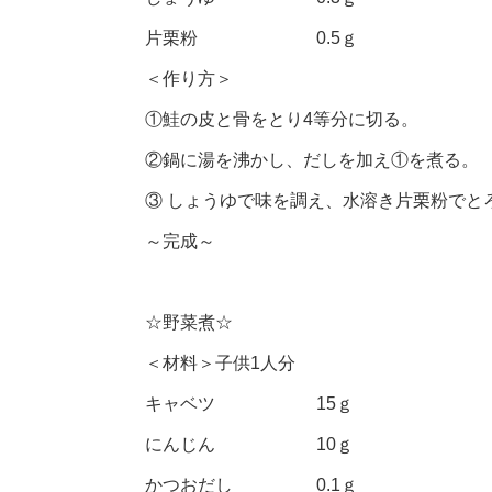
片栗粉 0.5ｇ
＜作り方＞
①鮭の皮と骨をとり4等分に切る。
②鍋に湯を沸かし、だしを加え①を煮る。
③ しょうゆで味を調え、水溶き片栗粉でと
～完成～
☆野菜煮☆
＜材料＞子供1人分
キャベツ 15ｇ
にんじん 10ｇ
かつおだし 0.1ｇ