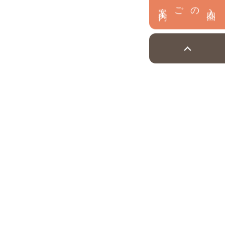
内
入
園
のご案