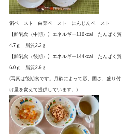
粥ペースト 白菜ペースト にんじんペースト
【離乳食（中期）】エネルギー116kcal たんぱく質
4.7ｇ 脂質2.2ｇ
【離乳食（後期）】エネルギー144kcal たんぱく質
6.0ｇ 脂質2.9ｇ
(写真は後期食です。月齢によって形、固さ、盛り付
け量を変えて提供しています。)