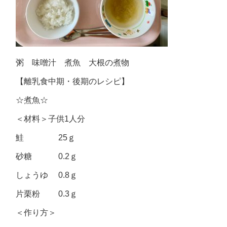
粥 味噌汁 煮魚 大根の煮物
【離乳食中期・後期のレシピ】
☆煮魚☆
＜材料＞子供1人分
鮭 25ｇ
砂糖 0.2ｇ
しょうゆ 0.8ｇ
片栗粉 0.3ｇ
＜作り方＞