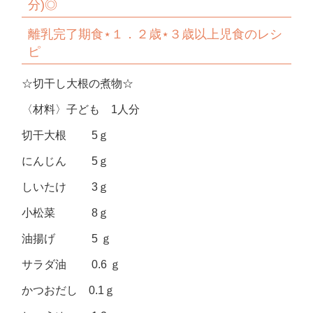
分
)◎
離乳完了期食
⋆
１．２歳
⋆
３歳以上児食のレシ
ピ
☆切干し大根の煮物☆
〈材料〉子ども 1人分
切干大根 5ｇ
にんじん 5ｇ
しいたけ 3ｇ
小松菜 8ｇ
油揚げ 5 ｇ
サラダ油 0.6 ｇ
かつおだし 0.1ｇ