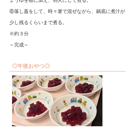
ょうゆを順に加え、弱火にして煮る。
⑥落し蓋をして、時々箸で混ぜながら、鍋底に煮汁が
少し残るくらいまで煮る。
※約３分
～完成～
◎
午後おやつ
◎