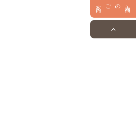
内
入
園
のご案