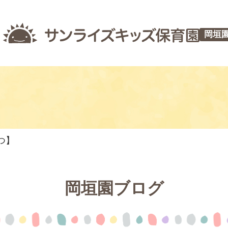
岡垣
つ】
岡垣園ブログ