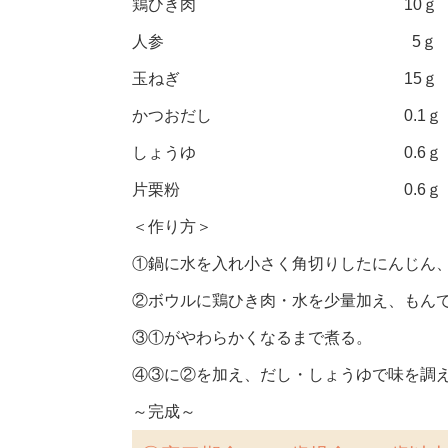
鶏ひき肉 10ｇ
人参 5ｇ
玉ねぎ 15ｇ
かつおだし 0.1ｇ
しょうゆ 0.6ｇ
片栗粉 0.6ｇ
＜作り方＞
①鍋に水を入れ小さく角切りしたにんじん
②ボウルに鶏ひき肉・水を少量加え、もん
③①がやわらかくなるまで煮る。
④③に②を加え、だし・しょうゆで味を調
～完成～