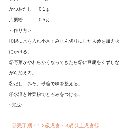
かつおだし 0.1ｇ
片栗粉 0.5ｇ
＜作り方＞
①鍋に水を入れ小さくみじん切りにした人参を加え火
にかける。
②野菜がやわらかくなってきたら②に豆腐をくずしな
がら加える。
③だし、みそ、砂糖で味を整える。
④水溶き片栗粉でとろみをつける。
~完成~
◎
完了期・1.2歳児食・3歳以上児食◎