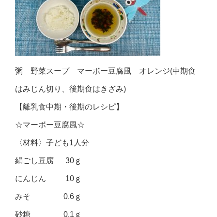
粥 野菜スープ マーボー豆腐風 オレンジ(中期食
はみじん切り、後期食はきざみ)
【離乳食中期・後期のレシピ】
☆マーボー豆腐風☆
〈材料〉子ども1人分
絹ごし豆腐 30ｇ
にんじん 10ｇ
みそ 0.6ｇ
砂糖 0.1ｇ