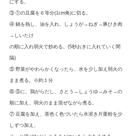
にする。
③ ①の豆腐を６等分(1cm角)に切る。
④ 鍋を熱し、油を入れ、しょうが→ねぎ→豚ひき肉
→しいたけ
の順に入れ弱火で炒める。(5秒おきに入れていく間
隔)
⑤ 野菜がやわらかくなったら、水を少し加え弱火の
まま煮る。※約１分
⑥ ⑤に、鶏がらだし、さとう→しょうゆ→みそ→の
順に加え、弱火のまま混ぜながら煮る。
⑦ 豆腐を加え、茶色く色づいたら水溶き片栗粉を少
しずつ加え、