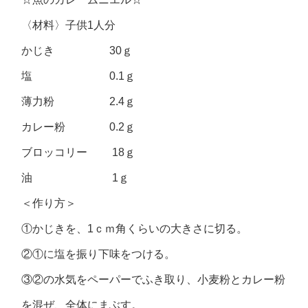
〈材料〉子供1人分
かじき 30ｇ
塩 0.1ｇ
薄力粉 2.4ｇ
カレー粉 0.2ｇ
ブロッコリー 18ｇ
油 1ｇ
＜作り方＞
①かじきを、1ｃｍ角くらいの大きさに切る。
②①に塩を振り下味をつける。
③②の水気をペーパーでふき取り、小麦粉とカレー粉
を混ぜ、全体にまぶす。