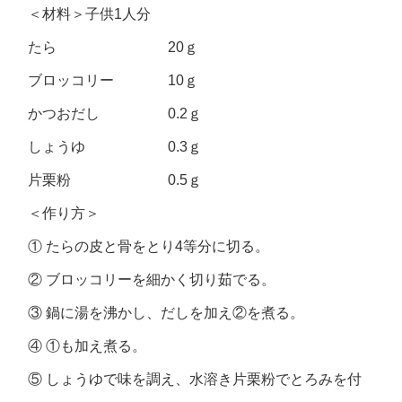
＜材料＞子供1人分
たら 20ｇ
ブロッコリー 10ｇ
かつおだし 0.2ｇ
しょうゆ 0.3ｇ
片栗粉 0.5ｇ
＜作り方＞
① たらの皮と骨をとり4等分に切る。
② ブロッコリーを細かく切り茹でる。
③ 鍋に湯を沸かし、だしを加え②を煮る。
④ ①も加え煮る。
⑤ しょうゆで味を調え、水溶き片栗粉でとろみを付