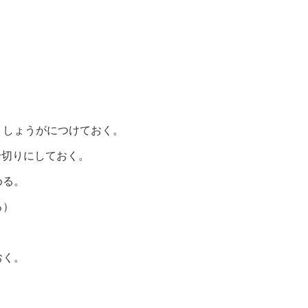
、しょうがにつけておく。
千切りにしておく。
める。
る）
おく。
。