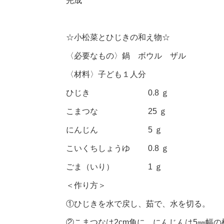
完成
☆小松菜とひじきの和え物☆
〈必要なもの〉鍋 ボウル ザル
〈材料〉子ども１人分
ひじき 0.8 ｇ
こまつな 25 ｇ
にんじん 5 ｇ
こいくちしょうゆ 0.8 ｇ
ごま（いり） 1 ｇ
＜作り方＞
①ひじきを水で戻し、茹で、水を切る。
②こまつなは2cm角に、にんじんは5㎜幅