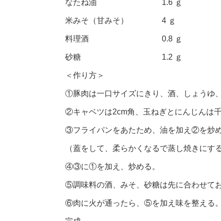
なたね油 1.6 ｇ
米みそ（甘みそ） 4 ｇ
料理酒 0.8 ｇ
砂糖 1.2 ｇ
＜作り方＞
①豚肉は一口サイズにきり、酒、しょうゆ
②キャベツは2cm角、玉ねぎとにんじんは
③フライパンをあたため、油を加え②を炒
（蓋をして、柔らかくなるで蒸し焼きにす
④③に①を加え、炒める。
⑤調味料の酒、みそ、砂糖は先に合わせて
⑥肉に火が通ったら、⑤を加え味を整える