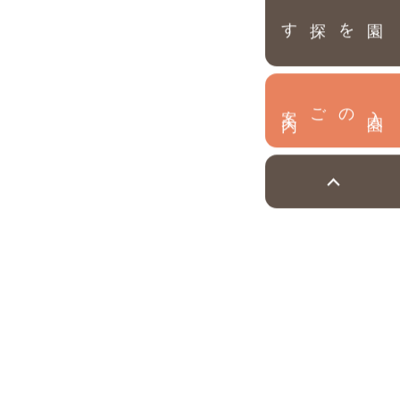
園を探す
内
入
園
のご案