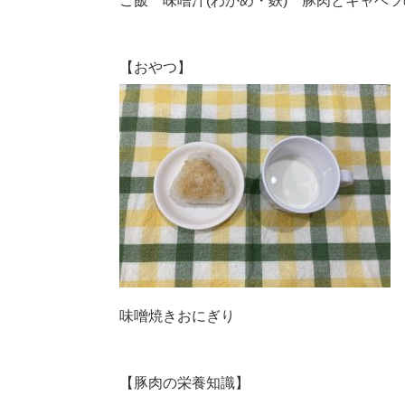
ご飯 味噌汁(わかめ・麩) 豚肉とキャベ
【おやつ】
味噌焼きおにぎり
【豚肉の栄養知識】