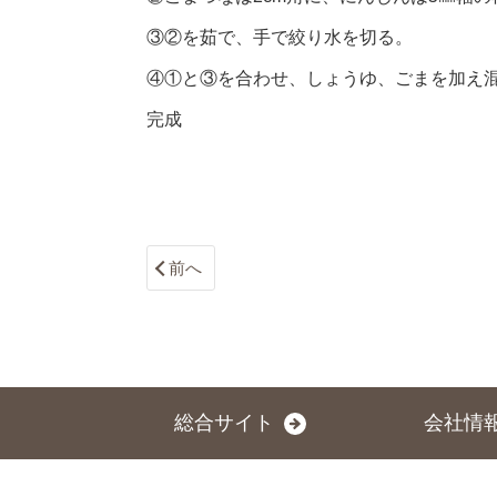
③②を茹で、手で絞り水を切る。
④①と③を合わせ、しょうゆ、ごまを加え
完成
前へ
総合サイト
会社情