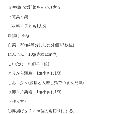
☆生揚げの野菜あんかけ煮☆
〈道具〉鍋
〈材料〉子ども1人分
厚揚げ 40g
白菜 30g(4等分にした外側1/3枚位)
にんじん 10g(先端1cm位)
しいたけ 6g(1/4コ位)
とりがら顆粒 1g(小さじ1/3)
しお 少々(親指と人差し指でつまんだ量)
水溶き片栗粉 1g(小さじ1/3)
〈作り方〉
①厚揚げを２ｃｍ位の角切りにする。