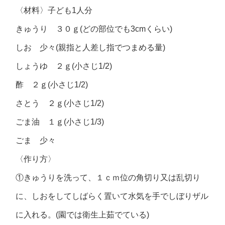
〈材料〉子ども1人分
きゅうり ３０ｇ(どの部位でも3cmくらい)
しお 少々(親指と人差し指でつまめる量)
しょうゆ ２ｇ(小さじ1/2)
酢 ２ｇ(小さじ1/2)
さとう ２ｇ(小さじ1/2)
ごま油 １ｇ(小さじ1/3)
ごま 少々
〈作り方〉
①きゅうりを洗って、１ｃｍ位の角切り又は乱切り
に、しおをしてしばらく置いて水気を手でしぼりザル
に入れる。(園では衛生上茹でている)