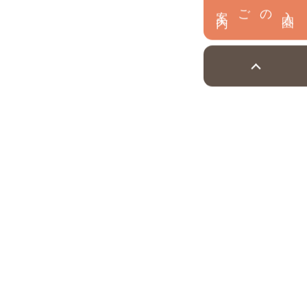
内
入
園
のご案