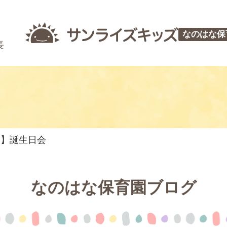
なのはな保
長
つ】誕生日会
なのはな保育園ブログ