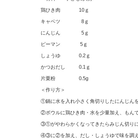
鶏ひき肉 10ｇ
キャベツ 8ｇ
にんじん 5ｇ
ピーマン 5ｇ
しょうゆ 0.2ｇ
かつおだし 0.1ｇ
片栗粉 0.5g
＜作り方＞
①鍋に水を入れ小さく角切りしたにんじん
②ボウルに鶏ひき肉・水を少量加え、もん
③①がやわらかくなってきたらみじん切り
④③に②を加え、だし・しょうゆで味を調