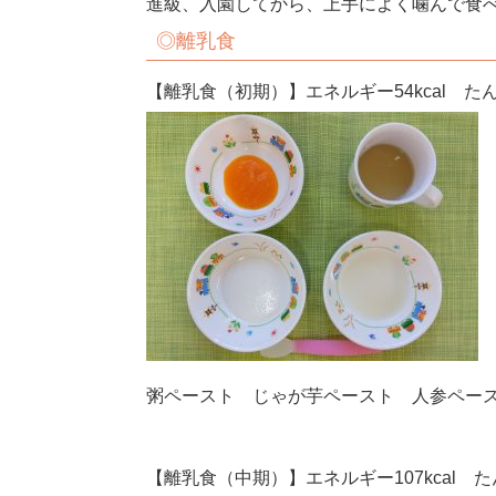
進級、入園してから、上手によく噛んで食
◎離乳食
【離乳食（初期）】エネルギー54kcal たん
粥ペースト じゃが芋ペースト 人参ペー
【離乳食（中期）】エネルギー107kcal たん