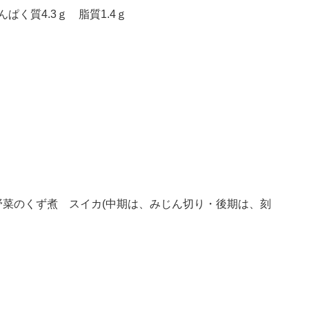
ぱく質4.3ｇ 脂質1.4ｇ
菜のくず煮 スイカ(中期は、みじん切り・後期は、刻