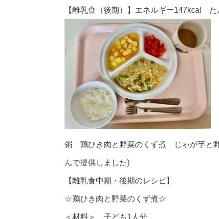
【離乳食（後期）】エネルギー147kcal たん
粥 鶏ひき肉と野菜のくず煮 じゃが芋と野
んで提供しました)
【離乳食中期・後期のレシピ】
☆鶏ひき肉と野菜のくず煮☆
＜材料＞ 子ども1人分