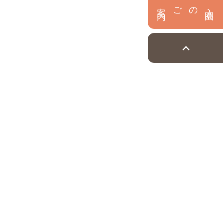
内
入
園
のご案