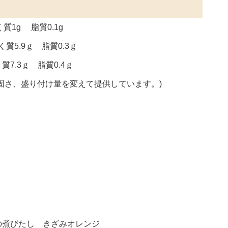
質1g 脂質0.1g
質5.9ｇ 脂質0.3ｇ
7.3ｇ 脂質0.4ｇ
固さ、盛り付け量を変えて提供しています。)
の煮びたし きざみオレンジ