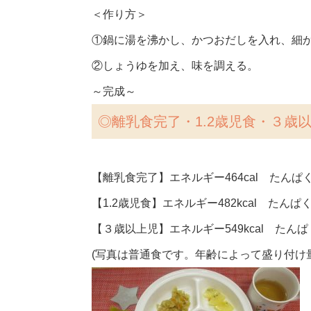
＜作り方＞
①鍋に湯を沸かし、かつおだしを入れ、細
②しょうゆを加え、味を調える。
～完成～
◎離乳食完了・1.2歳児食・３歳
【離乳食完了】エネルギー464cal たんぱく質
【1.2歳児食】エネルギー482kcal たんぱく
【３歳以上児】エネルギー549kcal たんぱく
(写真は普通食です。年齢によって盛り付け