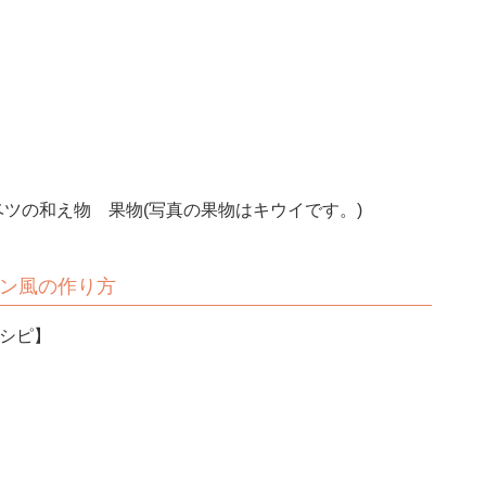
ツの和え物 果物(写真の果物はキウイです。)
ン風の作り方
レシピ】