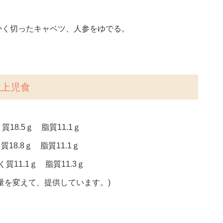
かく切ったキャベツ、人参をゆでる。
以上児食
18.5ｇ 脂質11.1ｇ
質18.8ｇ 脂質11.1ｇ
質11.1ｇ 脂質11.3ｇ
量を変えて、提供しています。)