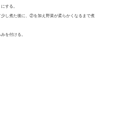
りにする。
て少し煮た後に、②を加え野菜が柔らかくなるまで煮
ろみを付ける。