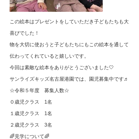
この絵本はプレゼントをしていただき子どもたちも大
喜びでした！
物を大切に使おうと子どもたちにもこの絵本を通して
伝わってくれていると嬉しいです。
今回は素敵な絵本をありがとうございました🤍
サンライズキッズ名古屋港園では、園児募集中です♬
☆
令和５年度 募集人数
☆
０歳児クラス
1
名
１歳児クラス
1
名
２歳児クラス
3
名
🌈
見学について
🌈