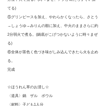
てる)
⑤グリンピースを加え、やわらかくなったら、さとう
→しょうゆ→みりんの順に加え、中火のままさらに約
2分弱火で煮る。(鍋底がこげつかないように時々まぜ
る)
⑥全体が茶色く色づき味がしみ込んできたら火を止め
る。
完成
☆ほうれん草のお浸し☆
〈道具〉鍋 ザル ボウル
〈材料〉子ども1人分