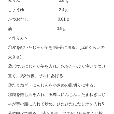
みりん 0.8 ｇ
しょうゆ 2.4ｇ
かつおだし 0.01ｇ
油 0.5ｇ
＜作り方＞
①皮をむいたじゃが芋を4等分に切る。(1cmくらいの
大きさ)
②ボウルにじゃが芋を入れ、水をたっぷり注いでつけ
置く。約3分後、ザルにあげる。
③たまねぎ・にんじんを小さめの乱切りにする。
④鍋を熱し油を入れ、豚肉→にんじん→たまねぎ→じ
ゃが芋の順に入れて炒め、ひたひたにだし汁を入れ5
分位中火で煮る。(時々まぜ、アクが出たらすくい捨