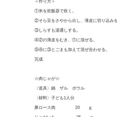
＜作り方＞
①米を炊飯器で炊く。
②そら豆をさやから出し、薄皮に切り込み
③しらすも湯通しする。
④②の薄皮をむき、①に混ぜる。
⑤④に③とごまも加えて混ぜ合わせる。
完成
☆肉じゃが☆
〈道具〉鍋 ザル ボウル
〈材料〉子ども1人分
豚ロース肉 20 ｇ