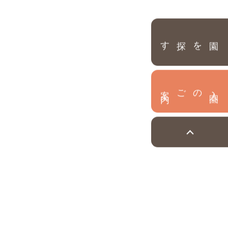
園を探す
内
入
園
のご案