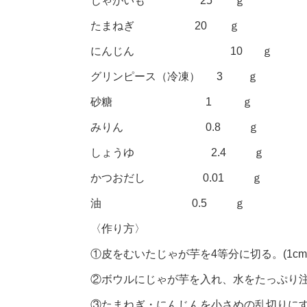
じゃがいも 25 ｇ
たまねぎ 20 ｇ
にんじん 10 ｇ
グリンピース（冷凍） 3 ｇ
砂糖 1 ｇ
みりん 0.8 ｇ
しょうゆ 2.4 ｇ
かつおだし 0.01 ｇ
油 0.5 ｇ
〈作り方〉
①皮をむいたじゃが芋を4等分に切る。(1c
②ボウルにじゃが芋を入れ、水をたっぷり
③たまねぎ・にんじんを小さめの乱切りに