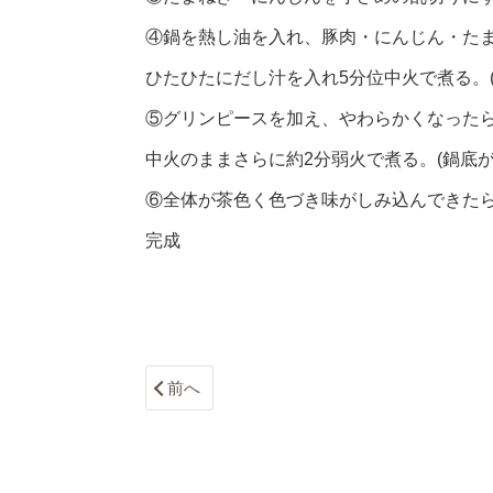
④鍋を熱し油を入れ、豚肉・にんじん・た
ひたひたにだし汁を入れ5分位中火で煮る。
⑤グリンピースを加え、やわらかくなった
中火のままさらに約2分弱火で煮る。(鍋底
⑥全体が茶色く色づき味がしみ込んできた
完成
前へ