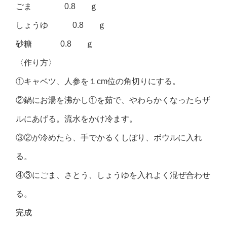
ごま 0.8 ｇ
しょうゆ 0.8 ｇ
砂糖 0.8 ｇ
〈作り方〉
①キャベツ、人参を１cm位の角切りにする。
②鍋にお湯を沸かし①を茹で、やわらかくなったらザ
ルにあげる。流水をかけ冷ます。
③②が冷めたら、手でかるくしぼり、ボウルに入れ
る。
④③にごま、さとう、しょうゆを入れよく混ぜ合わせ
る。
完成