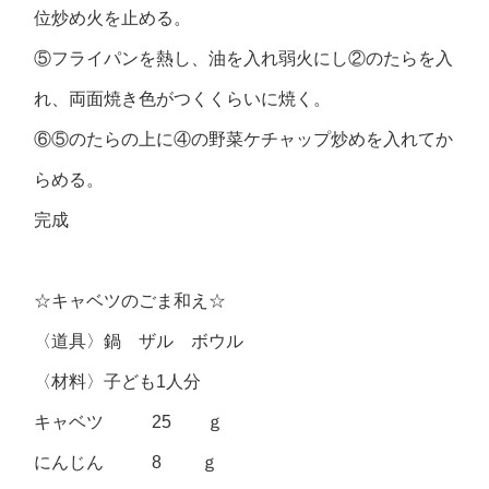
位炒め火を止める。
⑤フライパンを熱し、油を入れ弱火にし②のたらを入
れ、両面焼き色がつくくらいに焼く。
⑥⑤のたらの上に④の野菜ケチャップ炒めを入れてか
らめる。
完成
☆キャベツのごま和え☆
〈道具〉鍋 ザル ボウル
〈材料〉子ども1人分
キャベツ 25 ｇ
にんじん 8 ｇ