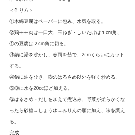
＜作り方＞
①木綿豆腐はペーパーに包み、水気を取る。
②鶏モモ肉は一口大、玉ねぎ・しいたけは１cm角、
①の豆腐は２cm角に切る。
③鍋に湯を沸かし、春雨を茹で、2cmくらいにカット
する。
④鍋に油をひき、③のはるさめ以外を軽く炒める。
⑤③に水を20ccほど加える。
⑥はるさめ・だしを加えて煮込み、野菜が柔らかくな
ったら砂糖→しょうゆ→みりんの順に加え、味を調え
る。
完成