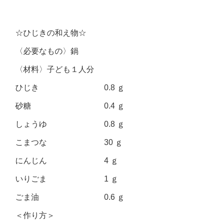
☆ひじきの和え物☆
〈必要なもの〉鍋
〈材料〉子ども１人分
ひじき 0.8 ｇ
砂糖 0.4 ｇ
しょうゆ 0.8 ｇ
こまつな 30 ｇ
にんじん 4 ｇ
いりごま 1 ｇ
ごま油 0.6 ｇ
＜作り方＞