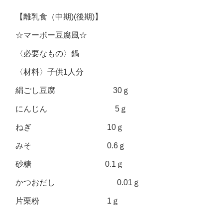
【離乳食（中期)(後期)】
☆マーボー豆腐風☆
〈必要なもの〉鍋
〈材料〉子供1人分
絹ごし豆腐 30ｇ
にんじん 5ｇ
ねぎ 10ｇ
みそ 0.6ｇ
砂糖 0.1ｇ
かつおだし 0.01ｇ
片栗粉 1ｇ