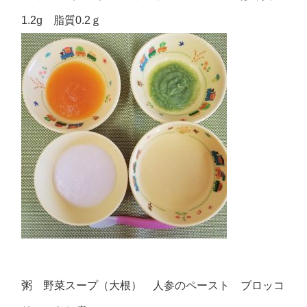
1.2g 脂質0.2ｇ
粥 野菜スープ（大根） 人参のペースト ブロッコ