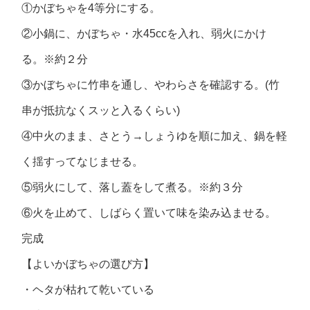
①かぼちゃを4等分にする。
②小鍋に、かぼちゃ・水45ccを入れ、弱火にかけ
る。※約２分
③かぼちゃに竹串を通し、やわらさを確認する。(竹
串が抵抗なくスッと入るくらい)
④中火のまま、さとう→しょうゆを順に加え、鍋を軽
く揺すってなじませる。
⑤弱火にして、落し蓋をして煮る。※約３分
⑥火を止めて、しばらく置いて味を染み込ませる。
完成
【よいかぼちゃの選び方】
・ヘタが枯れて乾いている