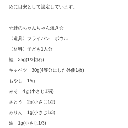
めに目安として設定しています。
☆鮭のちゃんちゃん焼き☆
〈道具〉フライパン ボウル
〈材料〉子ども1人分
鮭 35g(1/3切れ)
キャベツ 30g(4等分にした外側1枚)
もやし 15g
みそ 4ｇ(小さじ1弱)
さとう 2g(小さじ1/2)
みりん 1g(小さじ1/3)
油 1g(小さじ1/3)