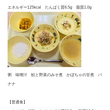
エネルギー125kcal たんぱく質6.5g 脂質1.0g
粥 味噌汁 鮭と野菜のみそ煮 かぼちゃの甘煮 バ
ナナ
【普通食】