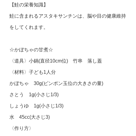
【鮭の栄養知識】
鮭に含まれるアスタキサンチンは、脳や目の健康維持
をしてくれます。
☆かぼちゃの甘煮☆
〈道具〉小鍋(直径10cm位) 竹串 落し蓋
〈材料〉子ども1人分
かぼちゃ 30g(ピンポン玉位の大きさの量)
さとう 1g(小さじ1/3)
しょうゆ 1g(小さじ1/3)
水 45cc(大さじ3)
〈作り方〉