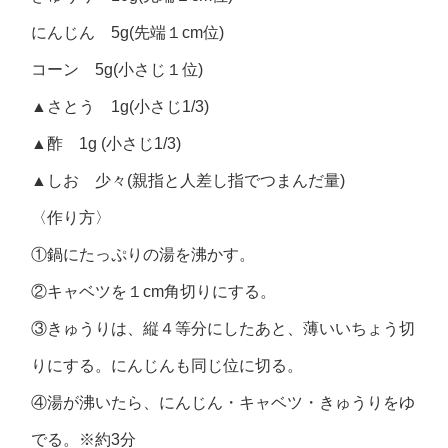
にんじん 5g(先端１cm位)
コーン 5g(小さじ１位)
▲さとう 1g(小さじ1/3)
▲酢 1g (小さじ1/3)
▲しお 少々(親指と人差し指でつまんだ量)
〈作り方〉
①鍋にたっぷりの湯を沸かす。
②キャベツを１cm角切りにする。
③きゅうりは、縦４等分にしたあと、薄いいちょう切
りにする。にんじんも同じ位に切る。
④湯が沸いたら、にんじん・キャベツ・きゅうりをゆ
でる。※約3分