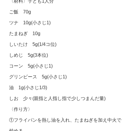
〈材料〉子ども1人分
ご飯 70g
ツナ 10g(小さじ1)
たまねぎ 10g
しいたけ 5g(1/4コ位)
しめじ 5g(3本位)
コーン 5g(小さじ1)
グリンピース 5g(小さじ1)
油 1g(小さじ1/3)
しお 少々(親指と人指し指で少しつまんだ量)
〈作り方〉
①フライパンを熱し油を入れ、たまねぎを加え中火で
炒める。