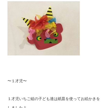
〜１才児〜
１才児いちご組の子ども達は紙皿を使ってお絵かきを
しましたよ。