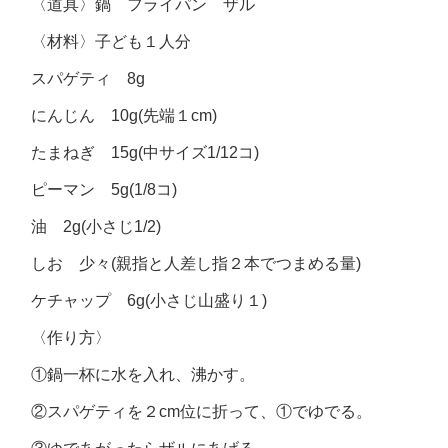
〈道具〉鍋 フライパン ザル
〈材料〉子ども１人分
スパゲティ 8g
にんじん 10g(先端１cm)
たまねぎ 15g(中サイズ1/12コ)
ピーマン 5g(1/8コ)
油 2g(小さじ1/2)
しお 少々(親指と人差し指２本でつまめる量)
ケチャップ 6g(小さじ山盛り１)
〈作り方〉
①鍋一杯に水を入れ、沸かす。
②スパゲティを２cm位に折って、①でゆでる。