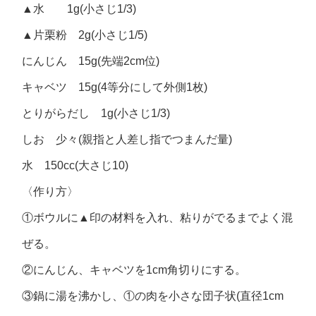
▲水 1g(小さじ1/3)
▲片栗粉 2g(小さじ1/5)
にんじん 15g(先端2cm位)
キャベツ 15g(4等分にして外側1枚)
とりがらだし 1g(小さじ1/3)
しお 少々(親指と人差し指でつまんだ量)
水 150cc(大さじ10)
〈作り方〉
①ボウルに▲印の材料を入れ、粘りがでるまでよく混
ぜる。
②にんじん、キャベツを1cm角切りにする。
③鍋に湯を沸かし、①の肉を小さな団子状(直径1cm