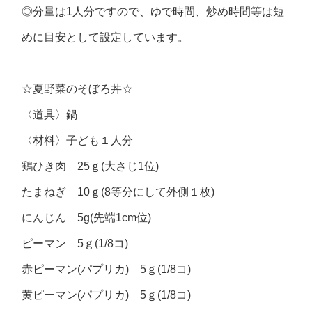
◎分量は1人分ですので、ゆで時間、炒め時間等は短
めに目安として設定しています。
☆夏野菜のそぼろ丼☆
〈道具〉
鍋
〈材料〉
子ども１人分
鶏ひき肉 25ｇ(大さじ1位)
たまねぎ 10ｇ(8等分にして外側１枚)
にんじん 5g(先端1cm位)
ピーマン 5ｇ(1/8コ)
赤ピーマン(パプリカ) 5ｇ(1/8コ)
黄ピーマン(パプリカ) 5ｇ(1/8コ)