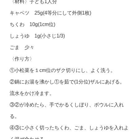
〈材料〉子ども1人分
キャベツ 25g(4等分にして外側1枚)
ちくわ 10g(1cm位)
しょうゆ 1g(小さじ1/3)
ごま 少々
〈作り方〉
①小松菜を１cm位のザク切りにし、よく洗う。
②鍋にお湯を沸かし①を茹で(1分位)ザルにあげる。
流水をかけ冷ます。
③②が冷めたら、手でかるくしぼり、ボウルに入れ
る。
④③に小さく切ったちくわ、ごま、しょうゆを入れよ