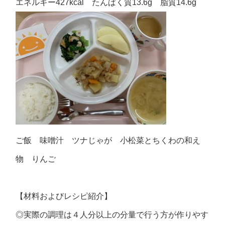
エネルギー427kcal たんぱく質13.6g 脂質14.6g
ご飯 味噌汁 ツナじゃが 小松菜とちくわの和え
物 りんご
【材料およびレシピ紹介】
◎実際の調理は４人分以上の分量で行う方が作りやす