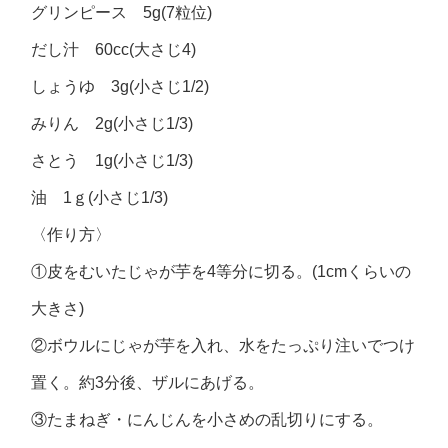
グリンピース 5g(7粒位)
だし汁 60cc(大さじ4)
しょうゆ 3g(小さじ1/2)
みりん 2g(小さじ1/3)
さとう 1g(小さじ1/3)
油 1ｇ(小さじ1/3)
〈作り方〉
①皮をむいたじゃが芋を4等分に切る。(1cmくらいの
大きさ)
②ボウルにじゃが芋を入れ、水をたっぷり注いでつけ
置く。約3分後、ザルにあげる。
③たまねぎ・にんじんを小さめの乱切りにする。