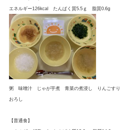
エネルギー126kcal たんぱく質5.5ｇ 脂質0.6g
粥 味噌汁 じゃが芋煮 青菜の煮浸し りんごすり
おろし
【普通食】