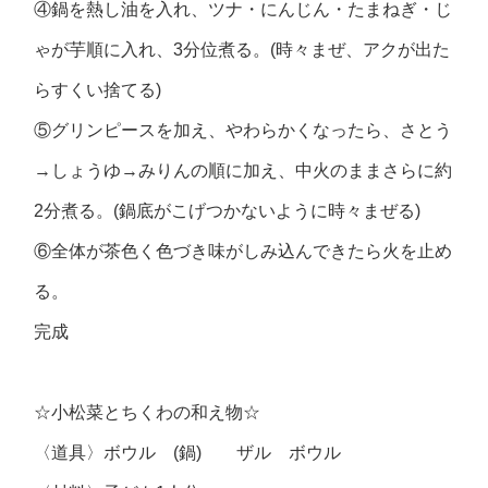
④鍋を熱し油を入れ、ツナ・にんじん・たまねぎ・じ
ゃが芋順に入れ、3分位煮る。(時々まぜ、アクが出た
らすくい捨てる)
⑤グリンピースを加え、やわらかくなったら、さとう
→しょうゆ→みりんの順に加え、中火のままさらに約
2分煮る。(鍋底がこげつかないように時々まぜる)
⑥全体が茶色く色づき味がしみ込んできたら火を止め
る。
完成
☆小松菜とちくわの和え物☆
〈道具〉ボウル (鍋) ザル ボウル