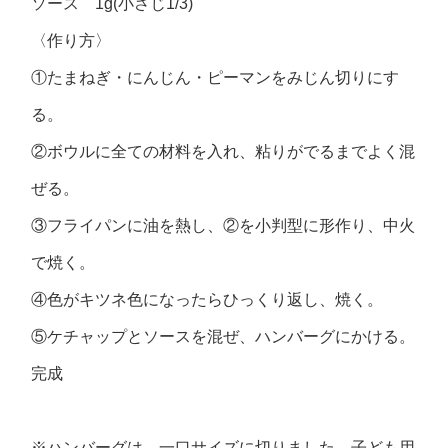
ソース 1g(小さじ1/3)
〈作り方〉
①たまねぎ・にんじん・ピーマンをみじん切りにす
る。
②ボウルに全ての材料を入れ、粘りがでるまでよく混
ぜる。
③フライパンに油を熱し、②を小判型に形作り、中火
で焼く。
④色がキツネ色になったらひっくり返し、焼く。
⑤ケチャップとソースを混ぜ、ハンバーグにかける。
完成
※ハンバーグは、一口サイズに切りました。子ども用