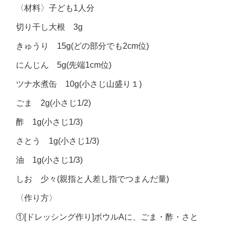
〈材料〉子ども1人分
切り干し大根 3g
きゅうり 15g(どの部分でも2cm位)
にんじん 5g(先端1cm位)
ツナ水煮缶 10g(小さじ山盛り１)
ごま 2g(小さじ1/2)
酢 1g(小さじ1/3)
さとう 1g(小さじ1/3)
油 1g(小さじ1/3)
しお 少々(親指と人差し指でつまんだ量)
〈作り方〉
①[ドレッシング作り]ボウルAに、ごま・酢・さと