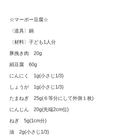
☆マーボー豆腐☆
〈道具〉鍋
〈材料〉子ども1人分
豚挽き肉 20g
絹豆腐 60g
にんにく 1g(小さじ1/3)
しょうが 1g(小さじ1/3)
たまねぎ 25g(６等分にして外側１枚)
にんじん 20g(先端2cm位)
ねぎ 5g(1cm分)
油 2g(小さじ1/3)