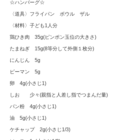
☆ハンバーグ☆
〈道具〉フライパン ボウル ザル
〈材料〉子ども1人分
鶏ひき肉 35g(ピンポン玉位の大きさ)
たまねぎ 15g(8等分して外側１枚分)
にんじん 5g
ピーマン 5g
卵 4g(小さじ1)
しお 少々(親指と人差し指でつまんだ量)
パン粉 4g(小さじ1)
油 5g(小さじ1)
ケチャップ 2g(小さじ1/3)