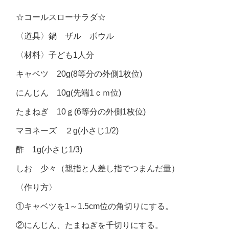
☆コールスローサラダ☆
〈道具〉鍋 ザル ボウル
〈材料〉子ども1人分
キャベツ 20g(8等分の外側1枚位)
にんじん 10g(先端1ｃｍ位)
たまねぎ 10ｇ(6等分の外側1枚位)
マヨネーズ ２g(小さじ1/2)
酢 1g(小さじ1/3)
しお 少々（親指と人差し指でつまんだ量）
〈作り方〉
①キャベツを1～1.5cm位の角切りにする。
②にんじん、たまねぎを千切りにする。