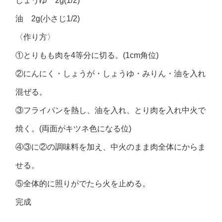
しょうゆ 2g(1/2)
油 2g(小さじ1/2)
〈作り方〉
①とりもも肉を4等分に切る。(1cm角位)
②にんにく・しょうが・しょうゆ・みりん・油を入れ
混ぜる。
③フライパンを熱し、油を入れ、とり肉を入れ中火で
焼く。(両面がキツネ色になる位)
④③に②の調味料を加え、中火のまま肉全体にからま
せる。
⑤全体的に照りがでたら火を止める。
完成